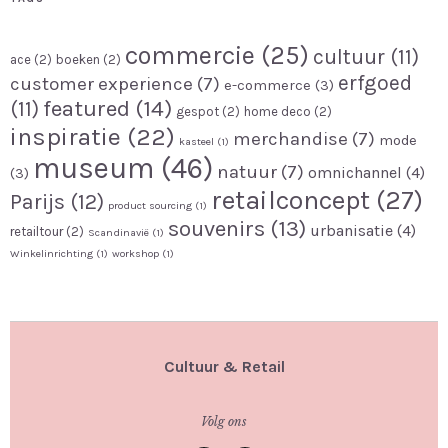
commercie
(25)
cultuur
(11)
ace
(2)
boeken
(2)
erfgoed
customer experience
(7)
e-commerce
(3)
featured
(14)
(11)
gespot
(2)
home deco
(2)
inspiratie
(22)
merchandise
(7)
mode
kasteel
(1)
museum
(46)
natuur
(7)
omnichannel
(4)
(3)
retailconcept
(27)
Parijs
(12)
product sourcing
(1)
souvenirs
(13)
urbanisatie
(4)
retailtour
(2)
Scandinavië
(1)
Winkelinrichting
(1)
workshop
(1)
Cultuur & Retail
Volg ons