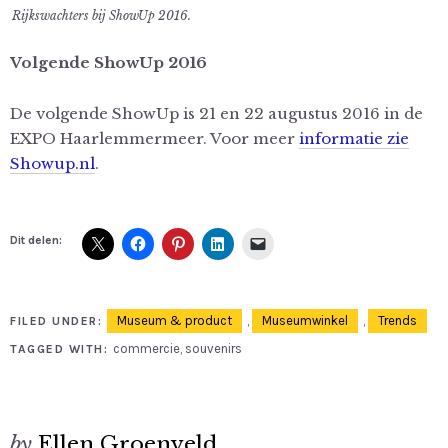
Rijkswachters bij ShowUp 2016.
Volgende ShowUp 2016
De volgende ShowUp is 21 en 22 augustus 2016 in de
EXPO Haarlemmermeer. Voor meer
informatie zie
Showup.nl
.
Dit delen:
Museum & product
,
Museumwinkel
,
Trends
FILED UNDER:
commercie
,
souvenirs
TAGGED WITH:
by
Ellen Groenveld