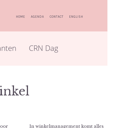
HOME
AGENDA
CONTACT
ENGLISH
anten
CRN Dag
inkel
voor
In winkelmanagement komt alles