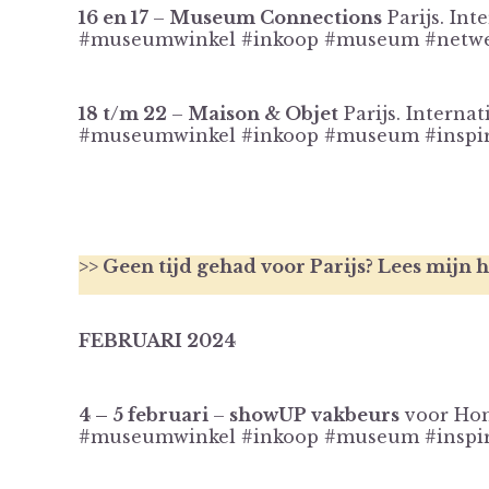
16 en 17
–
Museum Connections
Parijs. In
#museumwinkel #inkoop #museum #netwe
18 t/m 22
–
Maison & Objet
Parijs. Interna
#museumwinkel #inkoop #museum #inspirat
>> Geen tijd gehad voor Parijs? Lees mijn he
FEBRUARI 2024
4 – 5 februari
–
showUP vakbeurs
voor Home
#museumwinkel #inkoop #museum #inspir