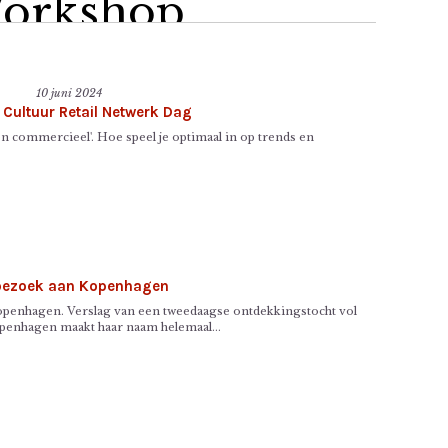
orkshop
uurzaam
10 juni 2024
nkopen voor
Cultuur Retail Netwerk Dag
en commercieel'. Hoe speel je optimaal in op trends en
useumwinkels:
rategie &
aktijk
tsbezoek aan Kopenhagen
Kopenhagen. Verslag van een tweedaagse ontdekkingstocht vol
openhagen maakt haar naam helemaal...
gse workshop over de inkoop en
kkeling van een onderscheidend en
aam assortiment voor je museumwinkel.
 2025
comments 0
& product
,
Training Museumwinkel