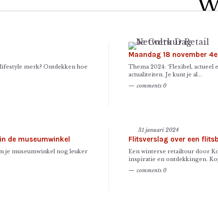
W
D
i
Maandag 18 november 4e 
 lifestyle merk? Ontdekken hoe
Thema 2024: ‘Flexibel, actueel 
m
actualiteiten. Je kunt je al...
comments 0
st
pr
31 januari 2024
g in de museumwinkel
Flitsverslag over een fli
 om je museumwinkel nog leuker
Een winterse retailtour door 
inspiratie en ontdekkingen. K
1-daa
comments 0
ontwi
duurz
14 april
Museum 