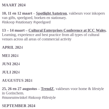
MAART 2024
10, 11 en 12 maart
–
Spotlight Autotron
, vakbeurs voor inkopers
van gifts, speelgoed, boeken en stationary.
#inkoop #stationary #speelgoed
13 – 14 maart –
Cultural Enterprises Conference at ICC Wales
.
Learning, experience and best practice from all types of cultural
venues across all areas of commercial activity
APRIL 202
4
MEI 202
4
JUNI 202
4
JULI 202
4
AUGUSTUS 202
4
25, 26 en 27 augustus
–
TrendZ
,
vakbeurs voor home & lifestyle
in Gorinchem.
#museumwinkel #inkoop #lifestyle
SEPTEMBER 2024