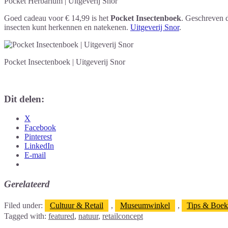
Pocket Herbarium | Uitgeverij Snor
Goed cadeau voor € 14,99 is het
Pocket Insectenboek
. Geschreven d
insecten kunt herkennen en natekenen.
Uitgeverij Snor
.
Pocket Insectenboek | Uitgeverij Snor
Dit delen:
X
Facebook
Pinterest
LinkedIn
E-mail
Gerelateerd
Filed under:
Cultuur & Retail
,
Museumwinkel
,
Tips & Boe
Tagged with:
featured
,
natuur
,
retailconcept