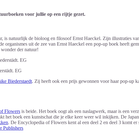
rboeken voor jullie op een rijtje gezet.
 is natuurlijk de bioloog en filosoof Ernst Haeckel. Zijn illustraties va
de organismes uit de zee van Ernst Haeckel een pop-up boek heeft gemaa
n wonder der natuur!
erstädt. EG
ike Biederstaedt
. Zij heeft ook een prijs gewonnen voor haar pop-up 
of Flowers
is beide. Het boek oogt als een naslagwerk, maar is een ve
et boek een kunstschat die je elke keer weer wil inkijken. De Japann
okken
. De Encyclopedia of Flowers kent al een deel 2 en deel 3 komt er
r Publishers