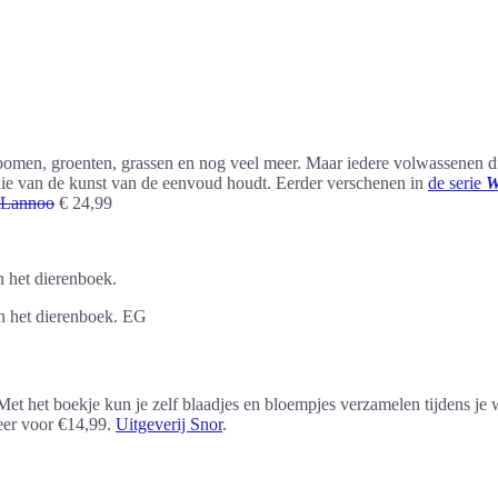
bomen, groenten, grassen en nog veel meer. Maar iedere volwassenen die
die van de kunst van de eenvoud houdt. Eerder verschenen in
de serie
W
j Lannoo
€ 24,99
n het dierenboek. EG
et het boekje kun je zelf blaadjes en bloempjes verzamelen tijdens je
eer voor €14,99.
Uitgeverij Snor
.