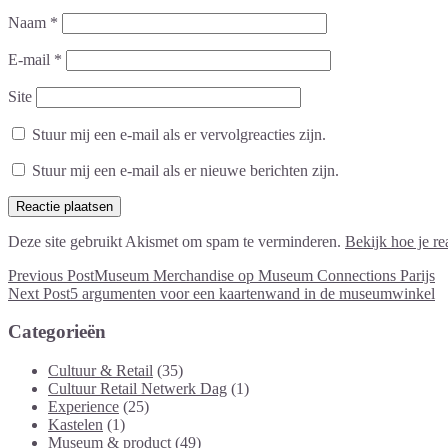
Naam
*
E-mail
*
Site
Stuur mij een e-mail als er vervolgreacties zijn.
Stuur mij een e-mail als er nieuwe berichten zijn.
Deze site gebruikt Akismet om spam te verminderen.
Bekijk hoe je r
Previous Post
Museum Merchandise op Museum Connections Parijs
Next Post
5 argumenten voor een kaartenwand in de museumwinkel
Categorieën
Cultuur & Retail
(35)
Cultuur Retail Netwerk Dag
(1)
Experience
(25)
Kastelen
(1)
Museum & product
(49)