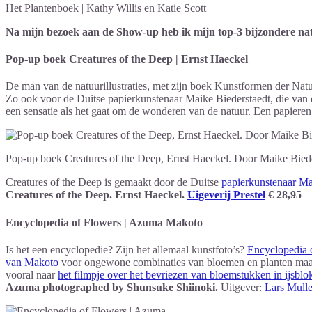
Het Plantenboek | Kathy Willis en Katie Scott
Na mijn bezoek aan de Show-up heb ik mijn top-3 bijzondere natuu
Pop-up boek Creatures of the Deep | Ernst Haeckel
De man van de natuurillustraties, met zijn boek Kunstformen der Natur,
Zo ook voor de Duitse papierkunstenaar Maike Biederstaedt, die van 
een sensatie als het gaat om de wonderen van de natuur. Een papiere
Pop-up boek Creatures of the Deep, Ernst Haeckel. Door Maike Bied
Creatures of the Deep is gemaakt door de Duitse
papierkunstenaar Ma
Creatures of the Deep. Ernst Haeckel.
Uigeverij Prestel
€ 28,95
Encyclopedia of Flowers | Azuma Makoto
Is het een encyclopedie? Zijn het allemaal kunstfoto’s?
Encyclopedia 
van Makoto
voor ongewone combinaties van bloemen en planten maakt h
vooral naar
het filmpje over het bevriezen van bloemstukken in ijsbl
Azuma photographed by Shunsuke Shiinoki.
Uitgever:
Lars Mulle