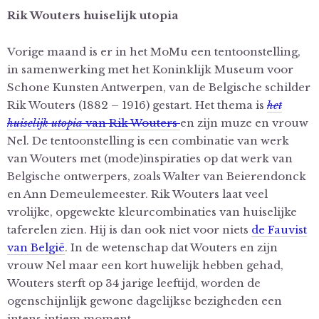
Rik Wouters huiselijk utopia
Vorige maand is er in het MoMu een tentoonstelling,
in samenwerking met het Koninklijk Museum voor
Schone Kunsten Antwerpen, van de Belgische schilder
Rik Wouters (1882 – 1916) gestart. Het thema is
het
huiselijk utopia
van Rik Wouters
en zijn muze en vrouw
Nel. De tentoonstelling is een combinatie van werk
van Wouters met (mode)inspiraties op dat werk van
Belgische ontwerpers, zoals Walter van Beierendonck
en Ann Demeulemeester. Rik Wouters laat veel
vrolijke, opgewekte kleurcombinaties van huiselijke
taferelen zien. Hij is dan ook niet voor niets
de Fauvist
van België
. In de wetenschap dat Wouters en zijn
vrouw Nel maar een kort huwelijk hebben gehad,
Wouters sterft op 34 jarige leeftijd, worden de
ogenschijnlijk gewone dagelijkse bezigheden een
intens intiem moment.