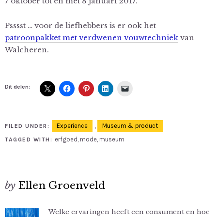
7 oktober tot en met 8 januari 2017.
Psssst … voor de liefhebbers is er ook het
patroonpakket met verdwenen vouwtechniek
van
Walcheren.
Dit delen:
Experience
,
Museum & product
FILED UNDER:
erfgoed
,
mode
,
museum
TAGGED WITH:
by
Ellen Groenveld
Welke ervaringen heeft een consument en hoe