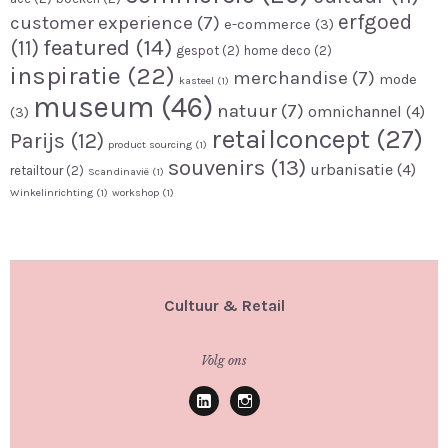
erfgoed
customer experience
(7)
e-commerce
(3)
featured
(14)
(11)
gespot
(2)
home deco
(2)
inspiratie
(22)
merchandise
(7)
mode
kasteel
(1)
museum
(46)
natuur
(7)
omnichannel
(4)
(3)
retailconcept
(27)
Parijs
(12)
product sourcing
(1)
souvenirs
(13)
urbanisatie
(4)
retailtour
(2)
Scandinavië
(1)
Winkelinrichting
(1)
workshop
(1)
Cultuur & Retail
Volg ons
Linkedin
Instagram