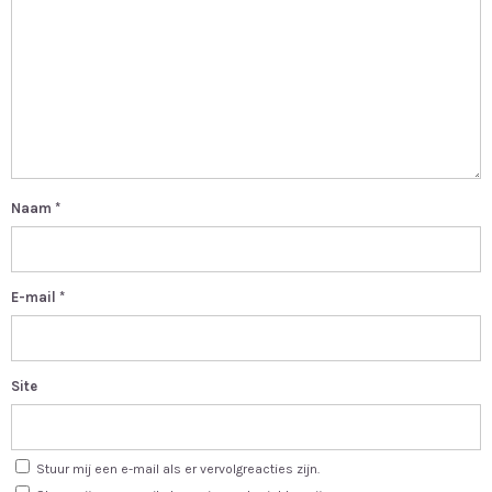
Naam
*
E-mail
*
Site
Stuur mij een e-mail als er vervolgreacties zijn.