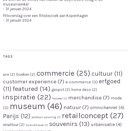
museumwinkel
31 januari 2024
Flitsverslag over een flitsbezoek aan Kopenhagen
31 januari 2024
TAGS
commercie
(25)
cultuur
(11)
ace
(2)
boeken
(2)
erfgoed
customer experience
(7)
e-commerce
(3)
featured
(14)
(11)
gespot
(2)
home deco
(2)
inspiratie
(22)
merchandise
(7)
mode
kasteel
(1)
museum
(46)
natuur
(7)
omnichannel
(4)
(3)
retailconcept
(27)
Parijs
(12)
product sourcing
(1)
souvenirs
(13)
urbanisatie
(4)
retailtour
(2)
Scandinavië
(1)