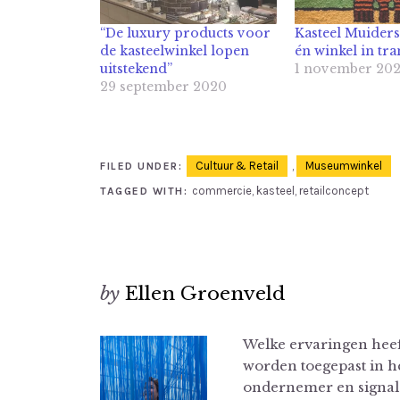
“De luxury products voor
Kasteel Muidersl
de kasteelwinkel lopen
én winkel in tra
uitstekend”
1 november 20
29 september 2020
Cultuur & Retail
,
Museumwinkel
FILED UNDER:
commercie
,
kasteel
,
retailconcept
TAGGED WITH:
by
Ellen Groenveld
Welke ervaringen hee
worden toegepast in h
ondernemer en signalee