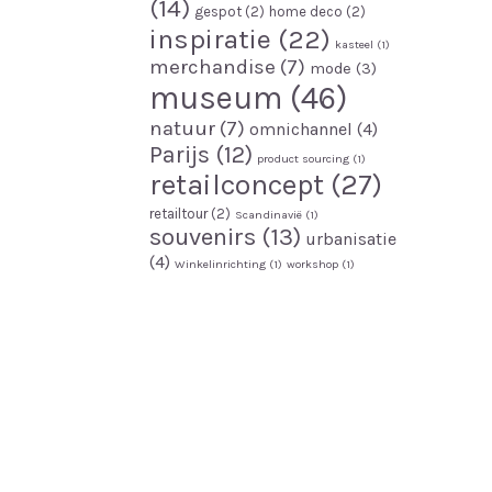
(14)
gespot
(2)
home deco
(2)
inspiratie
(22)
kasteel
(1)
merchandise
(7)
mode
(3)
museum
(46)
natuur
(7)
omnichannel
(4)
Parijs
(12)
product sourcing
(1)
retailconcept
(27)
retailtour
(2)
Scandinavië
(1)
souvenirs
(13)
urbanisatie
(4)
Winkelinrichting
(1)
workshop
(1)