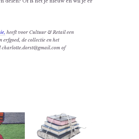
n delen? Of is het je nieuw en wil je er
ie,
heeft voor Cultuur & Retail een
erfgoed, de collectie en het
l charlotte.dorst@gmail.com of