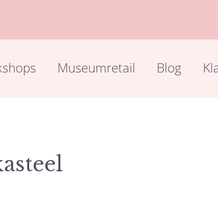
kshops
Museumretail
Blog
Kl
asteel