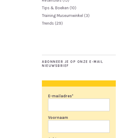
Retailtours
(15)
Tips & Boeken
(10)
Training Museumwinkel
(3)
Trends
(29)
ABONNEER JE OP ONZE E-MAIL
NIEUWSBRIEF
E-mailadres
*
Voornaam