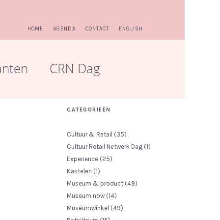
HOME
AGENDA
CONTACT
ENGLISH
anten
CRN Dag
CATEGORIEËN
Cultuur & Retail
(35)
Cultuur Retail Netwerk Dag
(1)
Experience
(25)
Kastelen
(1)
Museum & product
(49)
Museum now
(14)
Museumwinkel
(49)