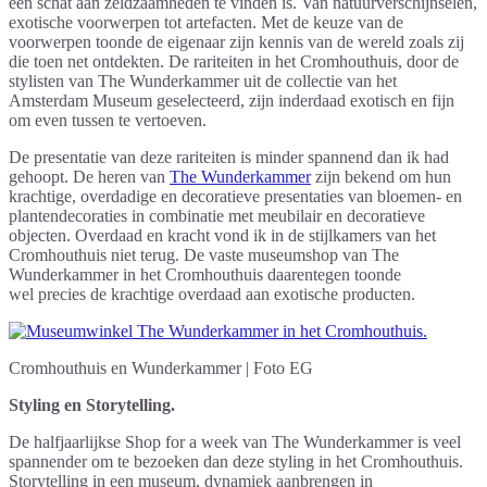
een schat aan zeldzaamheden te vinden is. Van natuurverschijnselen,
exotische voorwerpen tot artefacten. Met de keuze van de
voorwerpen toonde de eigenaar zijn kennis van de wereld zoals zij
die toen net ontdekten. De rariteiten in het Cromhouthuis, door de
stylisten van The Wunderkammer uit de collectie van het
Amsterdam Museum geselecteerd, zijn inderdaad exotisch en fijn
om even tussen te vertoeven.
De presentatie van deze rariteiten is minder spannend dan ik had
gehoopt. De heren van
The Wunderkammer
zijn bekend om hun
krachtige, overdadige en decoratieve presentaties van bloemen- en
plantendecoraties in combinatie met meubilair en decoratieve
objecten. Overdaad en kracht vond ik in de stijlkamers van het
Cromhouthuis niet terug. De vaste museumshop van The
Wunderkammer in het Cromhouthuis daarentegen toonde
wel precies de krachtige overdaad aan exotische producten.
Cromhouthuis en Wunderkammer | Foto EG
Styling en Storytelling.
De halfjaarlijkse Shop for a week van The Wunderkammer is veel
spannender om te bezoeken dan deze styling in het Cromhouthuis.
Storytelling in een museum, dynamiek aanbrengen in