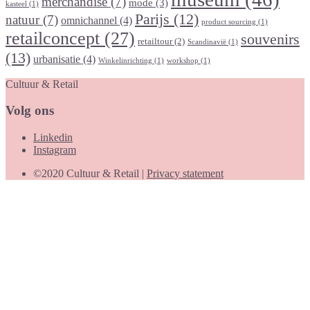
merchandise
(7)
mode
(3)
kasteel
(1)
Parijs
(12)
natuur
(7)
omnichannel
(4)
product sourcing
(1)
retailconcept
(27)
souvenirs
retailtour
(2)
Scandinavië
(1)
(13)
urbanisatie
(4)
Winkelinrichting
(1)
workshop
(1)
Cultuur & Retail
Volg ons
Linkedin
Instagram
©2020 Cultuur & Retail |
Privacy statement