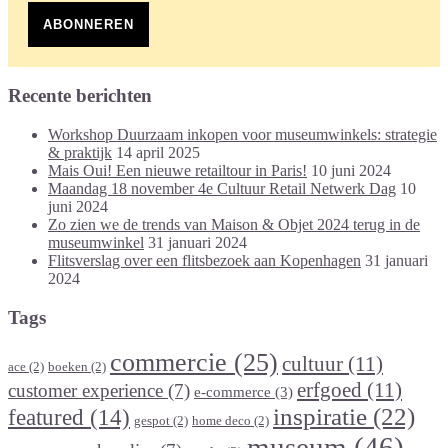
ABONNEREN
Recente berichten
Workshop Duurzaam inkopen voor museumwinkels: strategie
& praktijk
14 april 2025
Mais Oui! Een nieuwe retailtour in Paris!
10 juni 2024
Maandag 18 november 4e Cultuur Retail Netwerk Dag
10
juni 2024
Zo zien we de trends van Maison & Objet 2024 terug in de
museumwinkel
31 januari 2024
Flitsverslag over een flitsbezoek aan Kopenhagen
31 januari
2024
Tags
commercie
(25)
cultuur
(11)
ace
(2)
boeken
(2)
erfgoed
(11)
customer experience
(7)
e-commerce
(3)
inspiratie
(22)
featured
(14)
gespot
(2)
home deco
(2)
museum
(46)