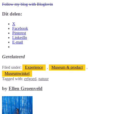
Follow my blog with Bloglovin
Dit delen:
X
Facebook
Pinterest
LinkedIn
E-mail
Gerelateerd
Filed under:
Experience
,
Museum & product
,
Museumwinkel
Tagged with:
erfgoed
,
natuur
by
Ellen Groenveld