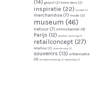
(14)
gespot
(2)
home deco
(2)
inspiratie
(22)
kasteel
(1)
merchandise
(7)
mode
(3)
museum
(46)
natuur
(7)
omnichannel
(4)
Parijs
(12)
product sourcing
(1)
retailconcept
(27)
retailtour
(2)
Scandinavië
(1)
souvenirs
(13)
urbanisatie
(4)
Winkelinrichting
(1)
workshop
(1)