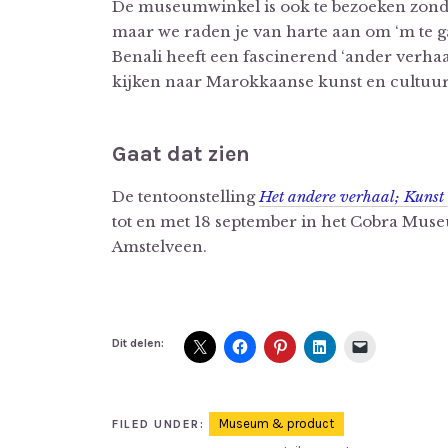
De museumwinkel is ook te bezoeken zonder
maar we raden je van harte aan om ‘m te g
Benali heeft een fascinerend ‘ander verhaal’
kijken naar Marokkaanse kunst en cultuu
Gaat dat zien
De tentoonstelling
Het andere verhaal; Kunst
tot en met 18 september in het Cobra Mu
Amstelveen.
Dit delen:
Museum & product
FILED UNDER: