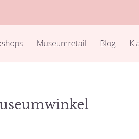
kshops
Museumretail
Blog
Kl
Museumwinkel