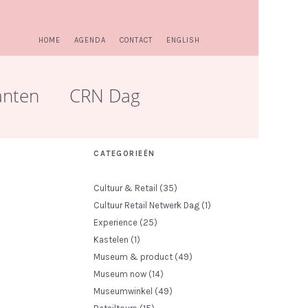
HOME
AGENDA
CONTACT
ENGLISH
anten
CRN Dag
CATEGORIEËN
Cultuur & Retail
(35)
Cultuur Retail Netwerk Dag
(1)
Experience
(25)
Kastelen
(1)
Museum & product
(49)
Museum now
(14)
Museumwinkel
(49)