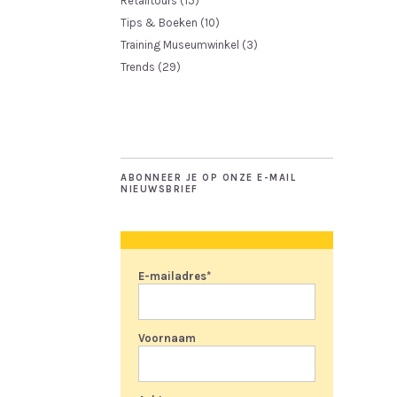
Retailtours
(15)
Tips & Boeken
(10)
Training Museumwinkel
(3)
Trends
(29)
ABONNEER JE OP ONZE E-MAIL
NIEUWSBRIEF
E-mailadres
*
Voornaam